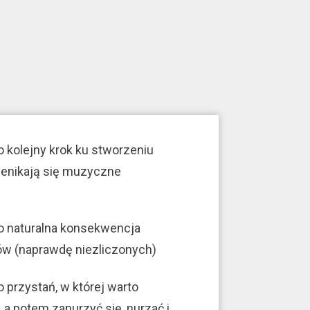
o kolejny krok ku stworzeniu
zenikają się muzyczne
o naturalna konsekwencja
tów (naprawdę niezliczonych)
o przystań, w której warto
a potem zanurzyć się, nurzać i