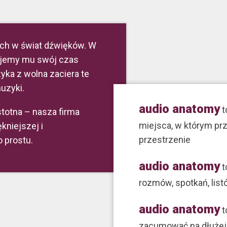
ch w świat dźwięków. W
dajemy mu swój czas
yka z wolna zaciera te
uzyki.
audio anatomy
t
totna – nasza firma
miejsca, w którym pr
kniejszej i
przestrzenie
o prostu.
audio anatomy
t
rozmów, spotkań, lis
audio anatomy
t
zacumować na dłużej, 